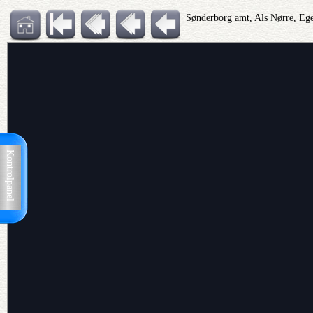
Sønderborg amt, Als Nørre, Eg
Kontrolpanel