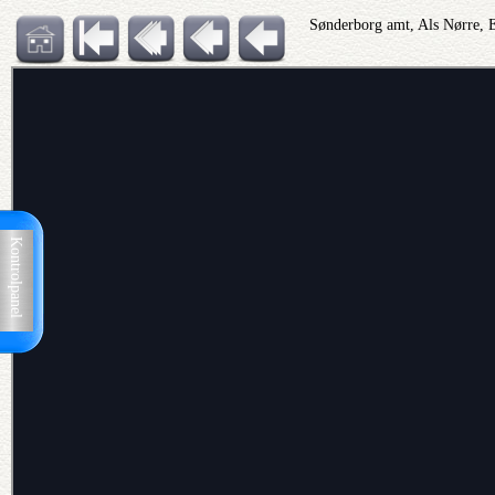
Sønderborg amt, Als Nørre, 
Kontrolpanel