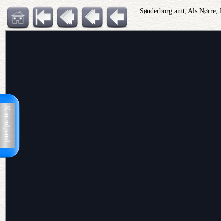
Sønderborg amt, Als Nørre, E
Kontrolpanel