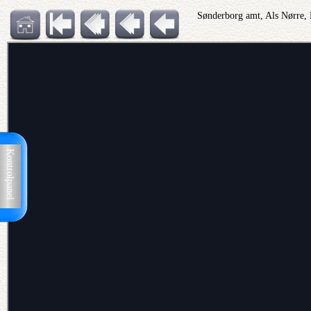
Sønderborg amt, Als Nørre,
Kontrolpanel