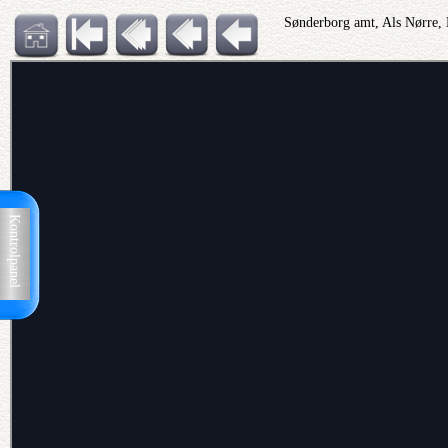
Sønderborg amt, Als Nørre,
Kontrolpanel