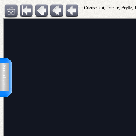
Odense amt, Odense, Brylle, 
Kontrolpanel