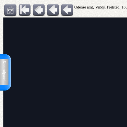
Odense amt, Vends, Fjelsted, 1
Kontrolpanel