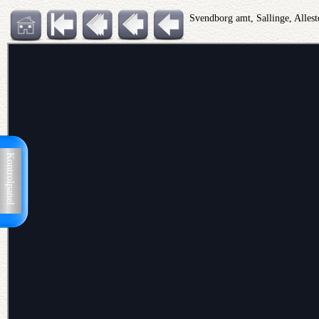
Svendborg amt, Sallinge, Alles
Kontrolpanel