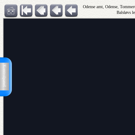
Odense amt, Odense, Tommeru
Balsløvs l
Kontrolpanel