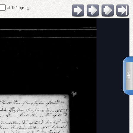
af 184 opslag
Indeks