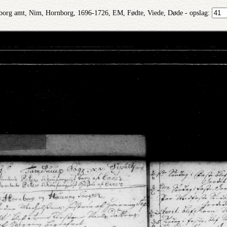
borg amt, Nim, Hornborg, 1696-1726, EM, Fødte, Viede, Døde - opslag: