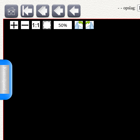
- - opslag:
50%
Kontrolpanel