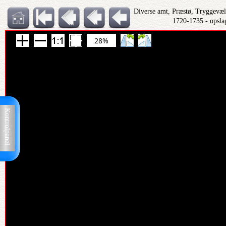
Diverse amt, Præstø, Tryggevæld
1720-1735 - opsla
28%
Kontrolpanel