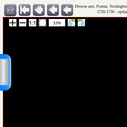
Diverse amt, Præstø, Vordingbo
1720-1730 - opsla
33%
Kontrolpanel