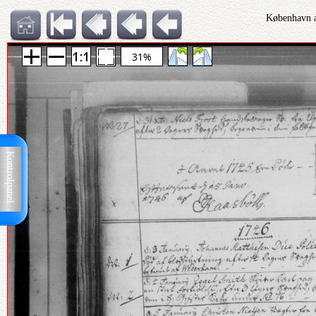
København a
31%
Kontrolpanel