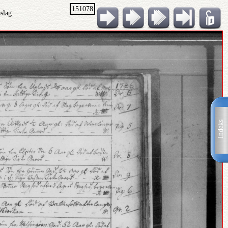
151078
slag
Indeks