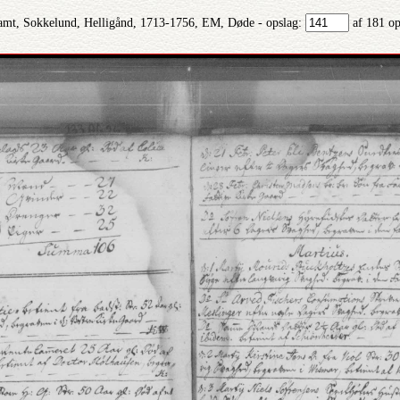
mt, Sokkelund, Helligånd, 1713-1756, EM, Døde - opslag:
af 181 op