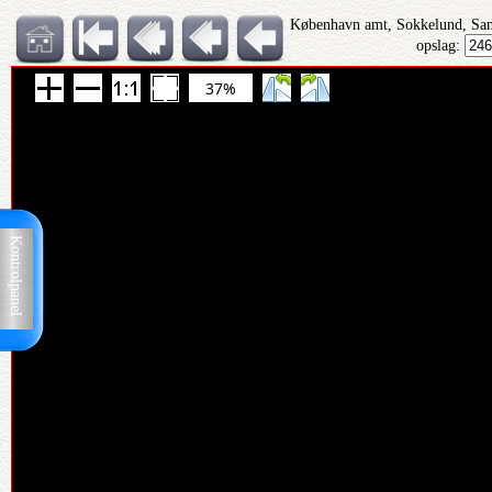
København amt, Sokkelund, San
opslag:
37%
Kontrolpanel