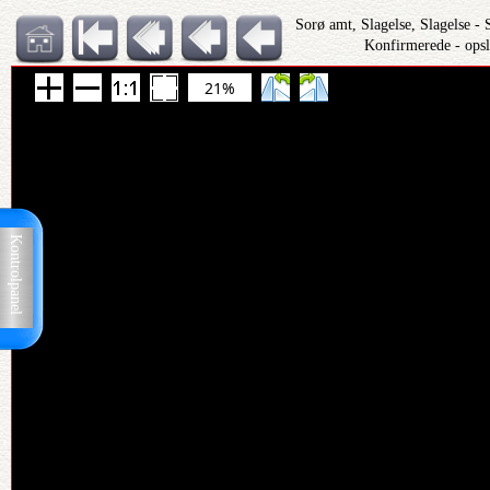
Sorø amt, Slagelse, Slagelse -
Konfirmerede - ops
21%
Kontrolpanel