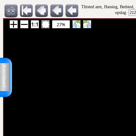
Thisted amt, Hassing, Bedsted,
opslag:
27%
Kontrolpanel