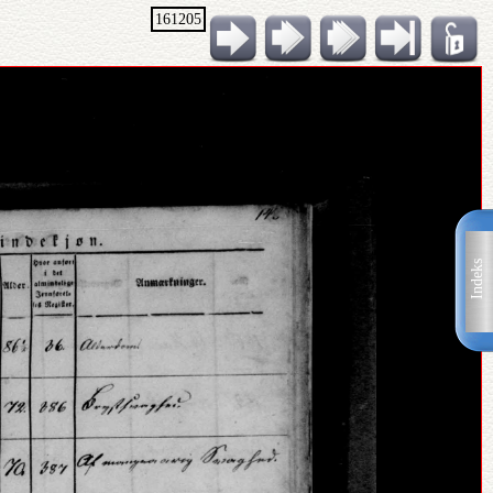
161205
Indeks