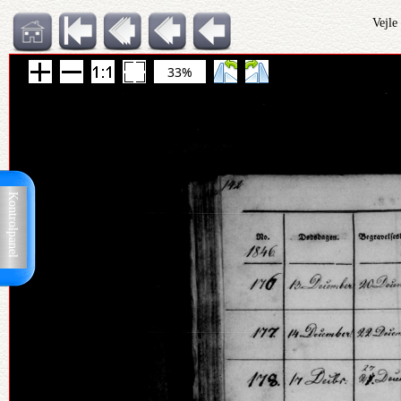
Vejle
33%
Kontrolpanel