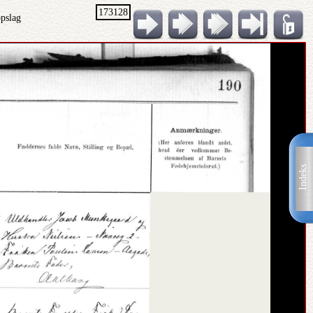
173128
opslag
Indeks