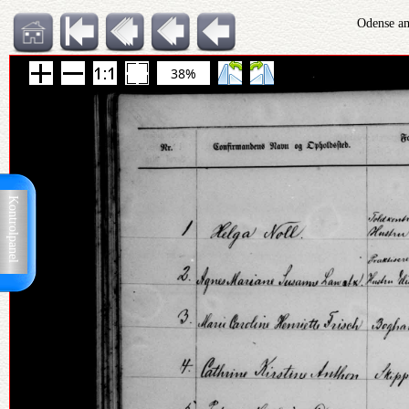
Odense am
38%
Kontrolpanel