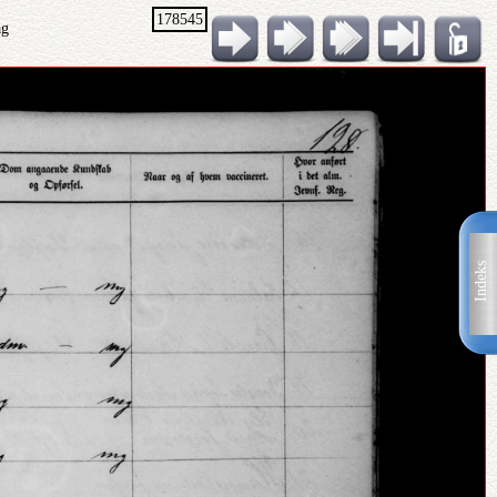
178545
ag
Indeks