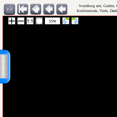
Svendborg amt, Gudme, 
Konfirmerede, Viede, Døde
55%
Kontrolpanel