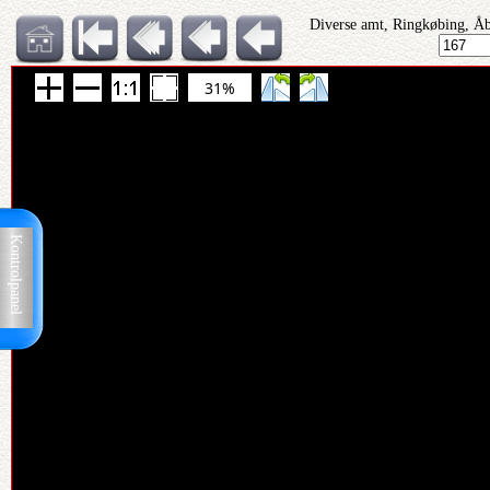
Diverse amt, Ringkøbing, Åbe
31%
Kontrolpanel