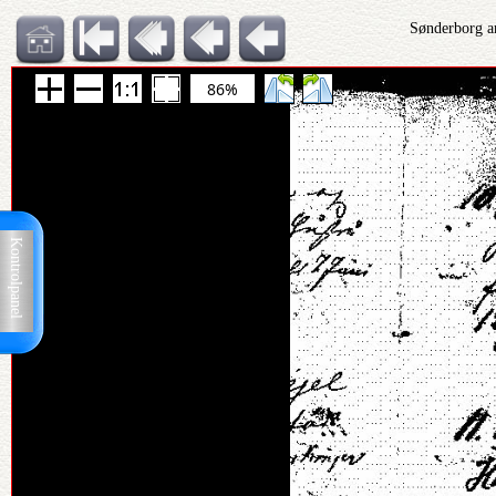
Sønderborg a
86%
Kontrolpanel