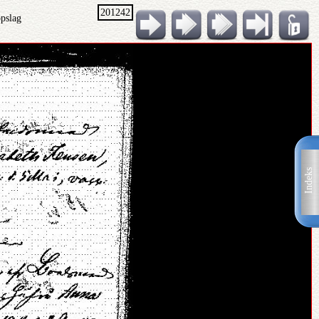
201242
opslag
Indeks