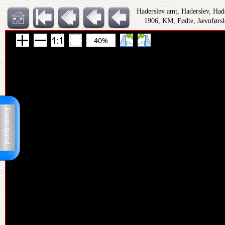
Haderslev amt, Haderslev, Had
1906, KM, Fødte, Jævnførsl
40%
Kontrolpanel