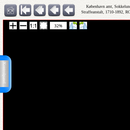
København amt, Sokkelund
Straffeanstalt, 1710-1892, RG
32%
Kontrolpanel