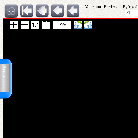
Vejle amt, Fredericia Byfoged,
19%
Kontrolpanel