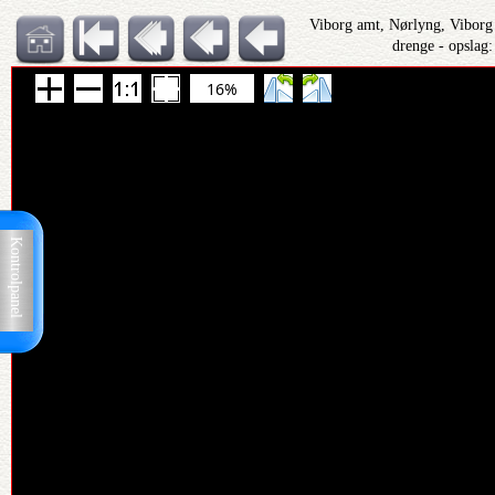
Viborg amt, Nørlyng, Vibor
drenge - opslag
16%
Kontrolpanel