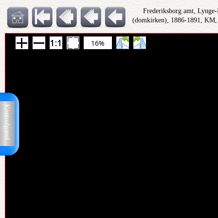
Frederiksborg amt, Lynge-
(domkirken), 1886-1891, KM, 
16%
Kontrolpanel