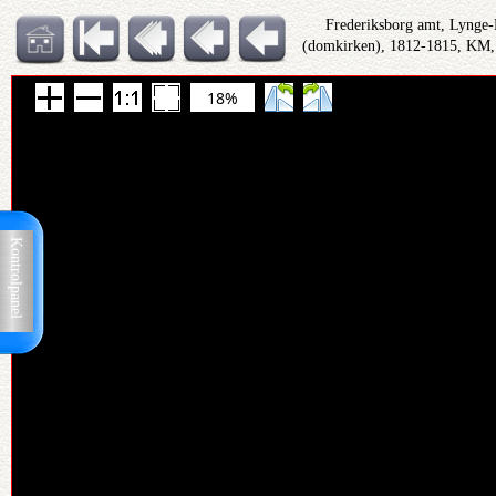
Frederiksborg amt, Lynge-
(domkirken), 1812-1815, KM,
18%
Kontrolpanel