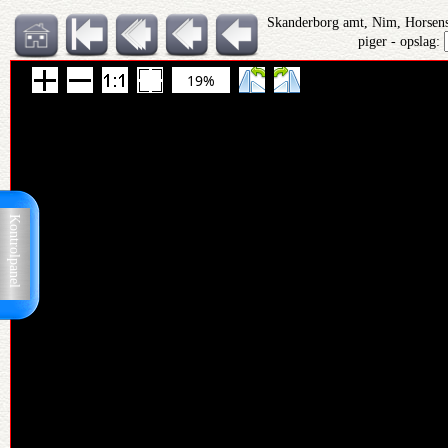
Skanderborg amt, Nim, Horsens
piger - opslag:
19%
Kontrolpanel