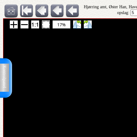
Hjørring amt, Øster Han, Have
opslag:
17%
Kontrolpanel