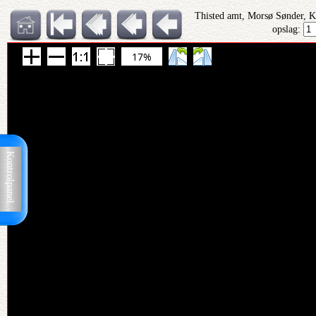
Thisted amt, Morsø Sønder, 
opslag:
17%
Kontrolpanel