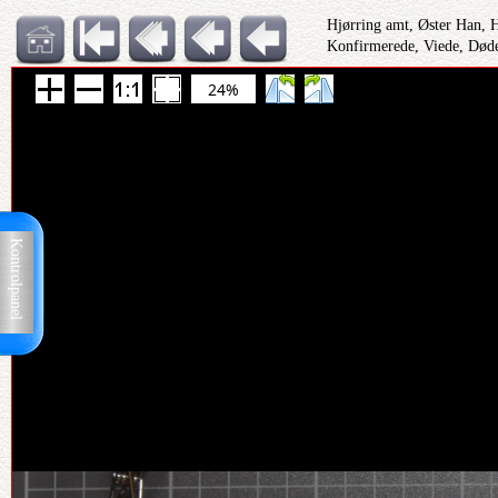
Hjørring amt, Øster Han, 
Konfirmerede, Viede, Døde
24%
Kontrolpanel