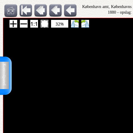
København amt, Københavns
1880 - opslag:
32%
Kontrolpanel