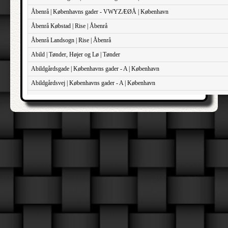
Åbenrå | Københavns gader - VWYZÆØÅ | København
Åbenrå Købstad | Rise | Åbenrå
Åbenrå Landsogn | Rise | Åbenrå
Abild | Tønder, Højer og Lø | Tønder
Abildgårdsgade | Københavns gader - A | København
Abildgårdsvej | Københavns gader - A | København
Abildhøj | Københavns gader - A | København
Åbjergvej | Københavns gader - VWYZÆØÅ | København
Åboulevard | Københavns gader - VWYZÆØÅ | København
Abrikosvej | Københavns gader - A | København
Absalonsgade | Københavns gader - A | København
Åby | Hasle | Århus
Åby | Hvetbo | Hjørring
Åby | Kær | Ålborg
Acaciavej | Københavns gader - A | København
Ådalsvej | Københavns gader - VWYZÆØÅ | København