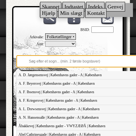
Skannet
Indtastet
Indeks
Genvej
Hjælp
Min slægt
Kontakt
BSID:
Folketællinger ‣
Arkivalie:
Amt:
A. D. Jørgensensvej | Københavns gader - A | København
A. F. Beyersvej | Københavns gader - A | København
A. F. Ibsensvej | Københavns gader - A | København
A. F. Kriegersvej | Københavns gader - A | København
A. L. Drewsensvej | Københavns gader - A | København
A. N. Hansensalle | Københavns gader - A | København
Åbakkevej | Københavns gader - VWYZÆØÅ | København
Abel Cathrinesgade | Københavns gader - A | København