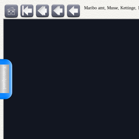
Maribo amt, Musse, Kettinge,
Kontrolpanel