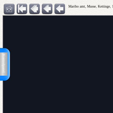
Maribo amt, Musse, Kettinge,
Kontrolpanel