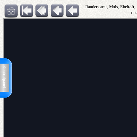
Randers amt, Mols, Ebeltoft
op
Kontrolpanel