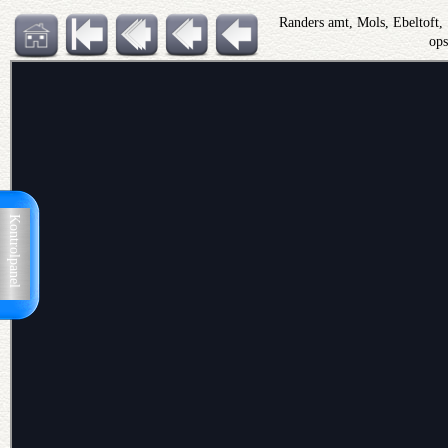
Randers amt, Mols, Ebeltoft
op
Kontrolpanel