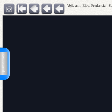
Vejle amt, Elbo, Fredericia - 
Kontrolpanel