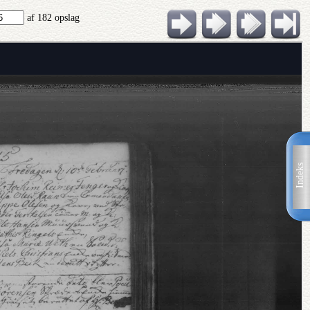
af 182 opslag
Indeks