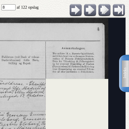
:
af 122 opslag
Indeks