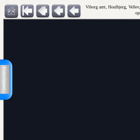
Viborg amt, Houlbjerg, Velle
op
Kontrolpanel