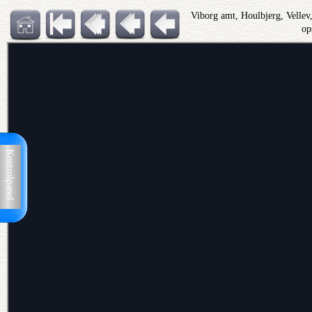
Viborg amt, Houlbjerg, Velle
op
Kontrolpanel