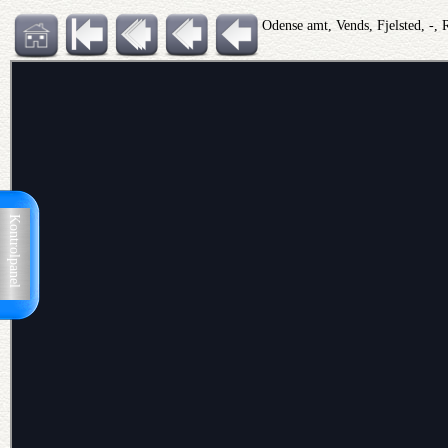
Odense amt, Vends, Fjelsted, -, 
Kontrolpanel