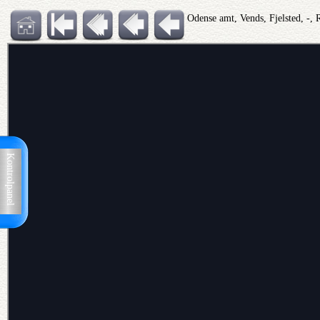
Odense amt, Vends, Fjelsted, -, 
Kontrolpanel