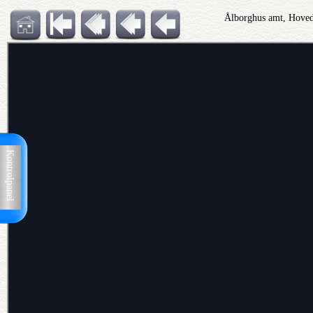
Ålborghus amt, Hovedr
Kontrolpanel