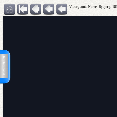
Viborg amt, Nørre, Rybjerg, 
Kontrolpanel