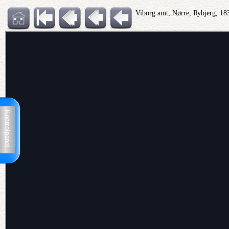
Viborg amt, Nørre, Rybjerg, 
Kontrolpanel