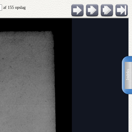
af 155 opslag
Indeks